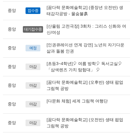
[꿈다락 문화예술학교] (중장년 오전반) 생
중앙
접수중
태감각공방 - 물숨불흙
[산울림 고전극장] 3회차 : 그리스 신화와 여
중앙
대기접수중
신/여성
[인권큐레이션 연계 강연] 노년의 자기다운
중앙
예정
삶과 돌봄 인권
[초등3~4학년]🎈 여름 방학🎈 독서교실🎈
중앙
마감
「삼색렌즈 가치 탐험대」 🎈
[꿈다락 문화예술학교] (오후반) 생태 팝업
중앙
마감
그림책 공방
[다문화 체험] 세계 그림책 여행단
중앙
마감
[꿈다락 문화예술학교] (오전반) 생태 팝업
중앙
마감
그림책 공방