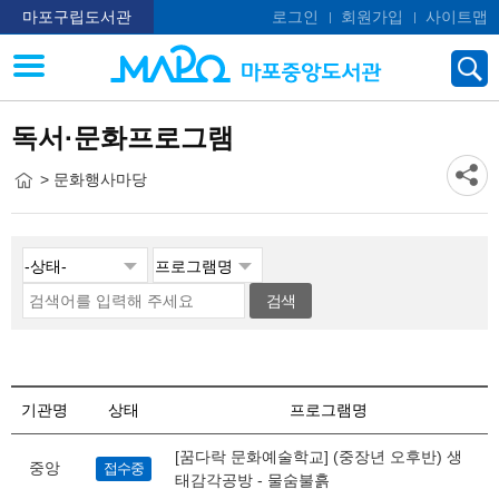
마포구립도서관
로그인
회원가입
사이트맵
독서·문화프로그램
> 문화행사마당
검색
기관명
상태
프로그램명
[꿈다락 문화예술학교] (중장년 오후반) 생
중앙
접수중
태감각공방 - 물숨불흙