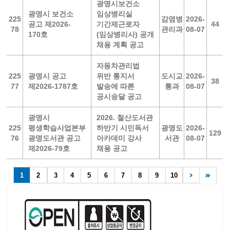
광명시보건소
광명시 보건소
임상병리실
225
감염병
2026-
공고 제2026-
기간제근로자
44
78
관리과
08-07
170호
(임상병리사) 공개
채용 계획 공고
자동차관리법
225
광명시 공고
위반 통지서
도시교
2026-
38
77
제2026-1787호
발송에 따른
통과
08-07
공시송달 공고
광명시
2026. 철산도서관
225
평생학습사업본부
하반기 시민독서
광명도
2026-
129
76
광명도서관 공고
아카데미 강사
서관
08-07
제2026-79호
채용 공고
1
2
3
4
5
6
7
8
9
10