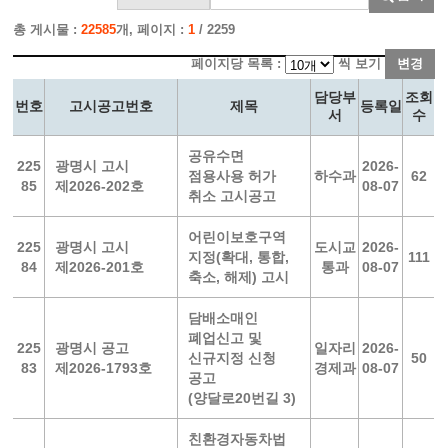
총 게시물 :
22585
개, 페이지 :
1
/ 2259
페이지당 목록 :
씩 보기
변경
담당부
조회
번호
고시공고번호
제목
등록일
서
수
공유수면
225
광명시 고시
2026-
점용사용 허가
하수과
62
85
제2026-202호
08-07
취소 고시공고
어린이보호구역
225
광명시 고시
도시교
2026-
지정(확대, 통합,
111
84
제2026-201호
통과
08-07
축소, 해제) 고시
담배소매인
폐업신고 및
225
광명시 공고
일자리
2026-
신규지정 신청
50
83
제2026-1793호
경제과
08-07
공고
(양달로20번길 3)
친환경자동차법