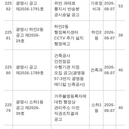
225
광명시 공고
위반 과태료
가로정
2026-
53
82
제2026-1791호
통지서 반송분
비과
08-07
공시송달 공고
하안2동
광명시 하안2동
225
행정복지센터
하안2
2026-
공고 제2026-
38
81
CCTV 추가 설치
동
08-07
29호
행정예고
건축공사
안전점검
225
광명시 공고
수행기관 지정
2026-
건축과
40
80
제2026-1789호
모집 공고(광명동
08-07
57-3번지 광명동
메디칼 신축공사)
거주불명등록자에
광명시 소하1동
대한 행정상
225
소하1
2026-
공고 제2026-
관리주소 이전
40
79
동
08-07
39호
직권조치결과
공고