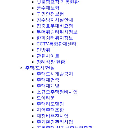
빗물펌프장 가동현황
풍수해보험
구민안전보험
침수방지시설안내
집중호우대비요령
무더위쉼터위치정보
한파쉼터위치정보
CCTV통합관제센터
민방위
관련사이트
장례식장 현황
주택/도시/건설
주택도시개발공지
주택재건축
주택재개발
소규모주택정비사업
모아타운
주택리모델링
지역주택조합
재정비촉진사업
주거환경관리사업
공동주택 하자보증보험증권