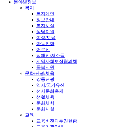
분야별정보
복지
복지메인
정보안내
복지시설
상담지원
여성/보육
아동친화
어르신
장애인/저소득
지역사회보장협의체
돌봄지원
문화/관광/체육
강동관광
역사/국가유산
선사문화축제
생활체육
문화체험
문화시설
교육
교육비전과추진현황
교육기관안내