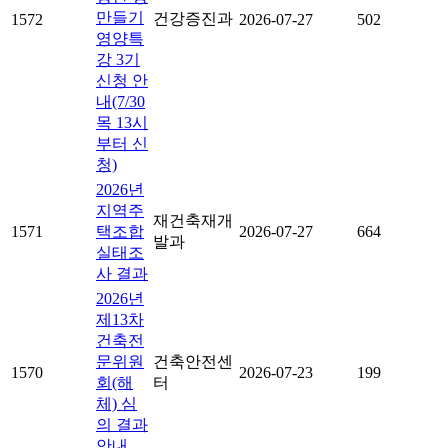
만들기
건강증진과
1572
2026-07-27
502
영양특
강 3기
신청 안
내(7/30
목 13시
부터 신
청)
2026년
지역주
재건축재개
1571
택조합
2026-07-27
664
발과
실태조
사 결과
2026년
제13차
건축전
문위원
건축안전센
1570
2026-07-23
199
회(해
터
체) 심
의 결과
안내