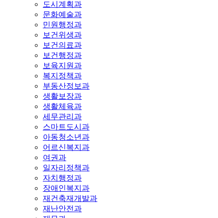
도시계획과
문화예술과
민원행정과
보건위생과
보건의료과
보건행정과
보육지원과
복지정책과
부동산정보과
생활보장과
생활체육과
세무관리과
스마트도시과
아동청소년과
어르신복지과
여권과
일자리정책과
자치행정과
장애인복지과
재건축재개발과
재난안전과