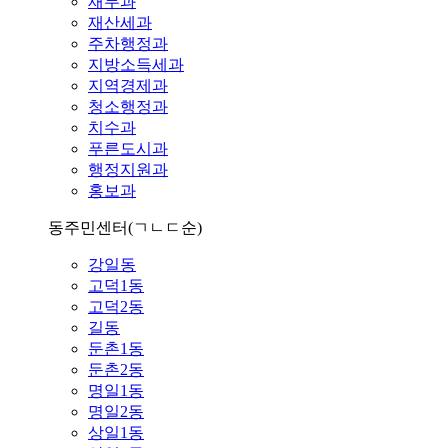
재무과
재산세과
주차행정과
지방소득세과
지역경제과
청소행정과
치수과
푸른도시과
행정지원과
홍보과
동주민센터
(ㄱㄴㄷ순)
강일동
고덕1동
고덕2동
길동
둔촌1동
둔촌2동
명일1동
명일2동
상일1동