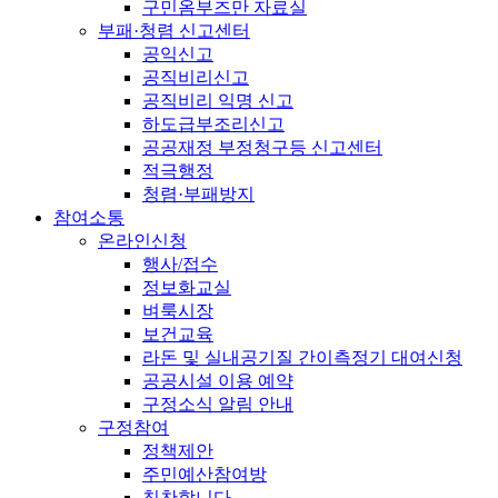
구민옴부즈만 자료실
부패·청렴 신고센터
공익신고
공직비리신고
공직비리 익명 신고
하도급부조리신고
공공재정 부정청구등 신고센터
적극행정
청렴·부패방지
참여소통
온라인신청
행사/접수
정보화교실
벼룩시장
보건교육
라돈 및 실내공기질 간이측정기 대여신청
공공시설 이용 예약
구정소식 알림 안내
구정참여
정책제안
주민예산참여방
칭찬합니다