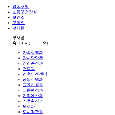
강동구청
소통구청장실
보건소
구의회
부서동
부서별
홈페이지
(ㄱㄴㄷ순)
가족정책과
감사담당관
건강증진과
건축과
건축안전센터
공동주택과
교육지원과
교통행정과
기획예산과
기후환경과
도로과
도시경관과