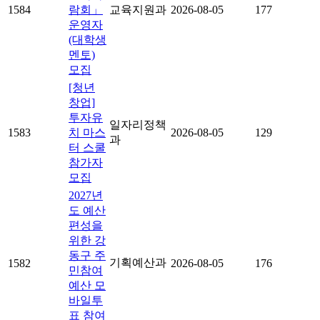
1584
람회」
교육지원과
2026-08-05
177
운영자
(대학생
멘토)
모집
[청년
창업]
투자유
일자리정책
1583
치 마스
2026-08-05
129
과
터 스쿨
참가자
모집
2027년
도 예산
편성을
위한 강
동구 주
기획예산과
1582
2026-08-05
176
민참여
예산 모
바일투
표 참여