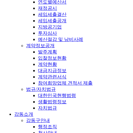
연도별예산서
재정공시
세입세출결산
세입세출공개
지방공기업
투자심사
예산절감 및 낭비사례
계약정보공개
발주계획
입찰정보현황
계약현황
대금지급정보
계약관련서식
참여희망업체 견적서 제출
법규/자치법규
대한민국현행법령
생활법령정보
자치법규
강동소개
강동구안내
행정조직
청사안내