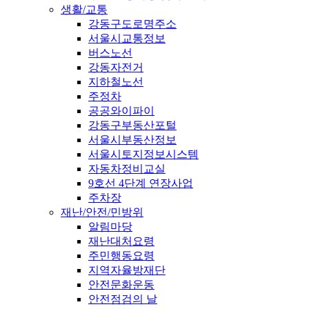
생활/교통
강동구도로명주소
서울시교통정보
버스노선
강동자전거
지하철노선
주정차
공공와이파이
강동구부동산포털
서울시부동산정보
서울시토지정보시스템
자동차정비교실
9호선 4단계 연장사업
주차장
재난/안전/민방위
알림마당
재난대처요령
주민행동요령
지역자율방재단
안전문화운동
안전점검의 날