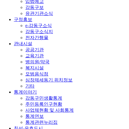
입법예고
강동구보
유관기관소식
구정홍보
e-강동구소식
강동구소식지
전자간행물
관내시설
공공기관
교육기관
병의원/약국
복지시설
모범음식점
심장제세동기 위치정보
기타
통계이야기
강동구민생활통계
주민등록인구현황
사업체현황 및 사회통계
통계연보
통계관련누리집
친선·우호도시