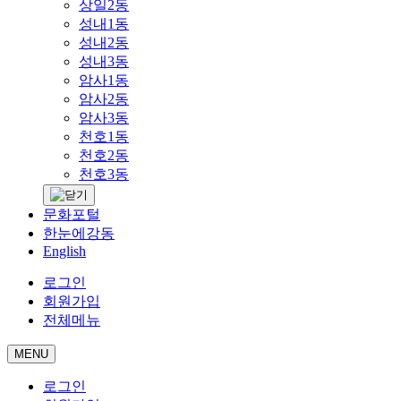
상일2동
성내1동
성내2동
성내3동
암사1동
암사2동
암사3동
천호1동
천호2동
천호3동
문화포털
한눈에강동
English
로그인
회원가입
전체메뉴
MENU
로그인