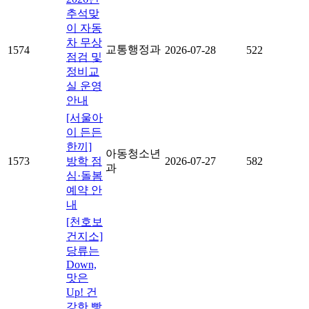
추석맞
이 자동
차 무상
교통행정과
1574
2026-07-28
522
점검 및
정비교
실 운영
안내
[서울아
이 든든
한끼]
아동청소년
1573
방학 점
2026-07-27
582
과
심·돌봄
예약 안
내
[천호보
건지소]
당류는
Down,
맛은
Up! 건
강한 빵