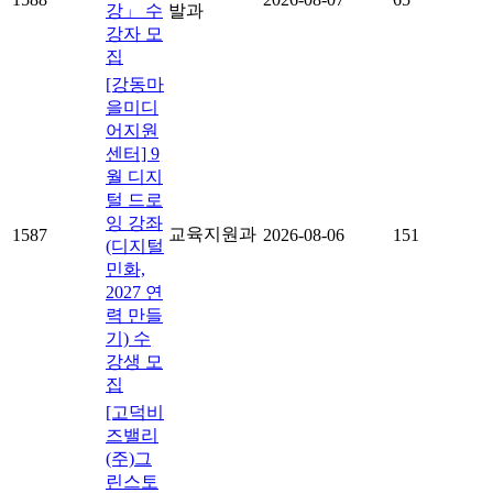
강」 수
발과
강자 모
집
[강동마
을미디
어지원
센터] 9
월 디지
털 드로
잉 강좌
교육지원과
1587
2026-08-06
151
(디지털
민화,
2027 연
력 만들
기) 수
강생 모
집
[고덕비
즈밸리
(주)그
린스토