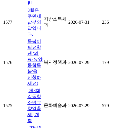
편
8월은
주민세
지방소득세
1577
납부의
2026-07-31
236
과
달입니
다.
돌봄이
필요할
땐 '의
료·요양
복지정책과
1576
2026-07-29
179
통합돌
봄'을
신청하
세요!
[제8회
강동청
소년교
문화예술과
1575
2026-07-29
579
향악축
제] 개
최
2026년