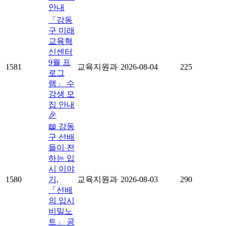
안내
「강동
구 미래
교육혁
신센터
9월 프
1581
교육지원과
2026-08-04
225
로그
램」 수
강생 모
집 안내
🎉
📖 강동
구 선배
들이 전
하는 입
시 이야
1580
기,
교육지원과
2026-08-03
290
「선배
의 입시
비밀노
트」 공