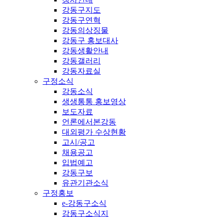
강동구지도
강동구연혁
강동의상징물
강동구 홍보대사
강동생활안내
강동갤러리
강동자료실
구정소식
강동소식
생생통통 홍보영상
보도자료
언론에서본강동
대외평가 수상현황
고시/공고
채용공고
입법예고
강동구보
유관기관소식
구정홍보
e-강동구소식
강동구소식지