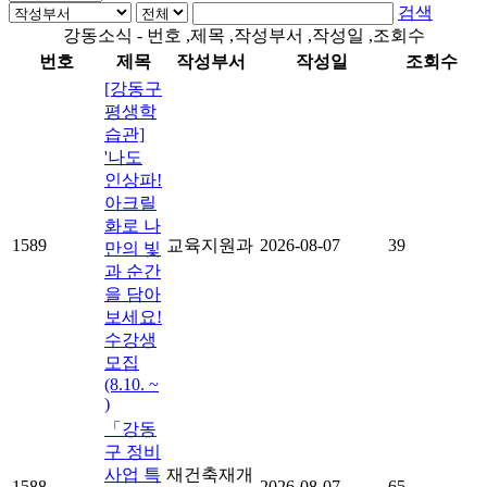
검색
강동소식 - 번호 ,제목 ,작성부서 ,작성일 ,조회수
번호
제목
작성부서
작성일
조회수
[강동구
평생학
습관]
'나도
인상파!
아크릴
화로 나
1589
교육지원과
2026-08-07
39
만의 빛
과 순간
을 담아
보세요!
수강생
모집
(8.10. ~
)
「강동
구 정비
사업 특
재건축재개
1588
2026-08-07
65