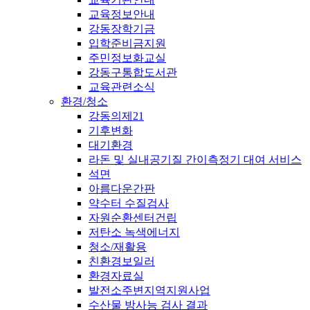
교육정보안내
강동장학기금
입학준비금지원
주민정보화교실
강동구통합도서관
교육관련소식
환경/청소
강동의제21
기후변화
대기환경
라돈 및 실내공기질 간이측정기 대여 서비스
석면
아름다운간판
약수터 수질검사
자원순환센터건립
저탄소 녹색에너지
청소/재활용
친환경보일러
환경자료실
발전소주변지역지원사업
수산물 방사능 검사 결과