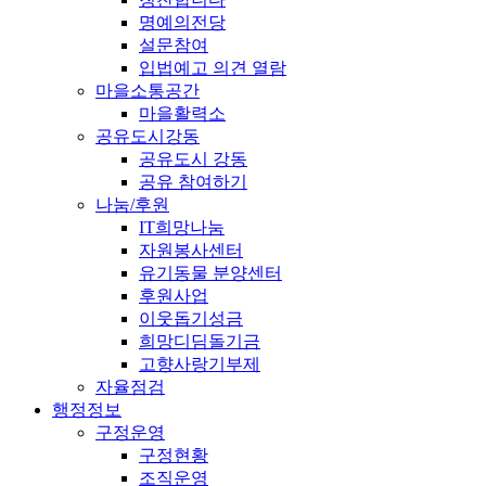
명예의전당
설문참여
입법예고 의견 열람
마을소통공간
마을활력소
공유도시강동
공유도시 강동
공유 참여하기
나눔/후원
IT희망나눔
자원봉사센터
유기동물 분양센터
후원사업
이웃돕기성금
희망디딤돌기금
고향사랑기부제
자율점검
행정정보
구정운영
구정현황
조직운영