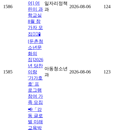
어] 어
일자리정책
1586
2026-08-06
124
린이 과
과
학교실
8월 참
가자 모
집👩‍⚕🧪
[둔촌청
소년문
화의
집]2026
년 당찬
아동청소년
1585
이랑
2026-08-06
123
과
'가가호
호' 프
로그램
참여 가
족 모집
📢「강
동 글로
벌 미래
교육박