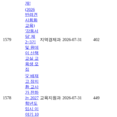
개!
(2026
반려견
사회화
교육)
'강동서
당' 제
1579
지역경제과
2026-07-31
402
2~3기
및 원데
이 산책
교실 교
육생 모
집
💡 배재
고 장지
환 교사
가 전하
1578
는 2027
교육지원과
2026-07-31
449
학년도
입시 이
야기 10