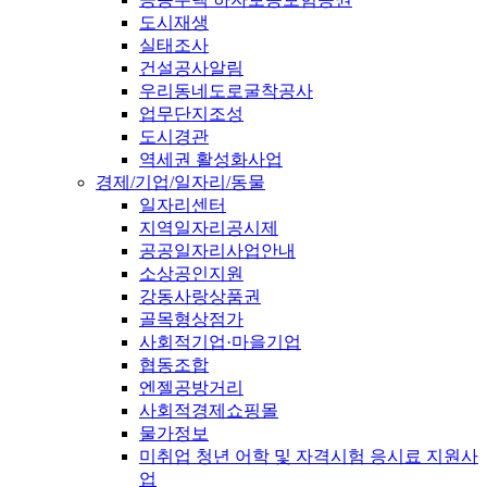
도시재생
실태조사
건설공사알림
우리동네도로굴착공사
업무단지조성
도시경관
역세권 활성화사업
경제/기업/일자리/동물
일자리센터
지역일자리공시제
공공일자리사업안내
소상공인지원
강동사랑상품권
골목형상점가
사회적기업·마을기업
협동조합
엔젤공방거리
사회적경제쇼핑몰
물가정보
미취업 청년 어학 및 자격시험 응시료 지원사
업