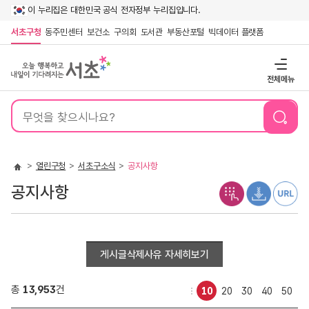
이 누리집은 대한민국 공식 전자정부 누리집입니다.
서초구청
동주민센터
보건소
구의회
도서관
부동산포털
빅데이터 플랫폼
전체메뉴
통
합
검
색
열린구청
서초구소식
공지사항
공지사항
게시글삭제사유 자세히보기
총
13,953
건
10
20
30
40
50