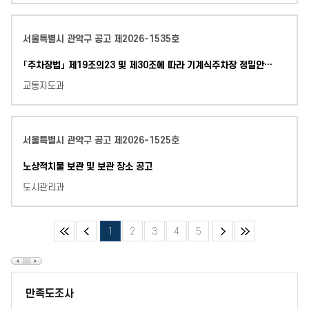
서울특별시 관악구 공고 제2026-1535호
「주차장법」 제19조의23 및 제30조에 따라 기계식주차장 정밀안전검사를 받지 않은 건축물 관리자에게 수검 촉구 공문을 등기우편으로 발송하였으나, 폐문부재 등의 사유로 송달이 불가
교통지도과
서울특별시 관악구 공고 제2026-1525호
노상적치물 보관 및 보관 장소 공고
도시관리과
1
2
3
4
5
만족도조사