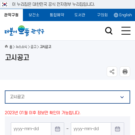
이 누리집은 대한민국 공식 전자정부 누리집입니다.
관악구청
보건소
통합예약
도서관
구의회
English
홈
뉴스소식
공고
고시공고
고시공고
고시공고
2023년 01월 이후 정보만 확인이 가능합니다.
게
~
시