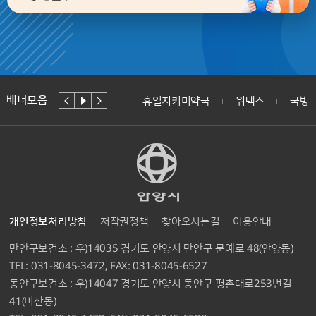
배너모음
경기도
보건복지부
휴일지키미약국
위택스
국방헬
개인정보처리방침
저작권정책
찾아오시는길
이용안내
만안구보건소 : 우)14035 경기도 안양시 만안구 문예로 48(안양동)
TEL: 031-8045-3472,
FAX: 031-8045-6527
동안구보건소 : 우)14047 경기도 안양시 동안구 평촌대로253번길
41(비산동)