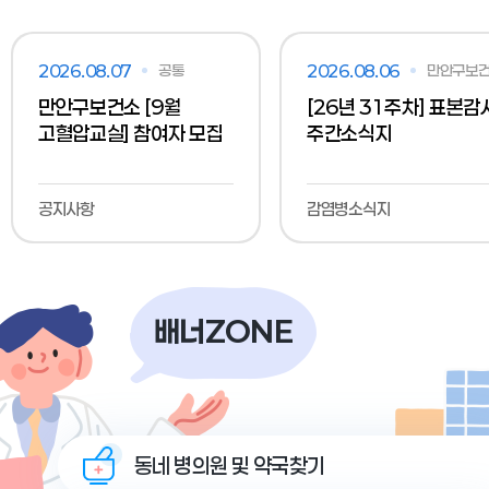
2026.08.07
공통
2026.08.06
만안구보
만안구보건소 [9월
[26년 31주차] 표본감
고혈압교실] 참여자 모집
주간소식지
공지사항
감염병소식지
배너
ZONE
동네 병의원 및 약국찾기