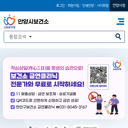
본문 바로가기
안양시청
로그인
회원가입
안녕안양
사이트맵
안양시보건소