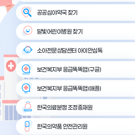
공공심야약국 찾기
달빛어린이병원 찾기
소아전문상담센터 아이안심톡
보건복지부 응급똑똑앱(구글)
보건복지부 응급똑똑앱(애플)
한국의료분쟁 조정중재원
한국의약품 안전관리원