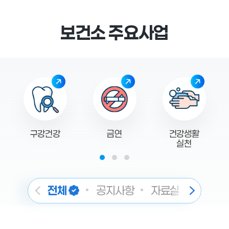
보건소 주요사업
구강건강
금연
건강생활
실천
전체
공지사항
자료실
감염병