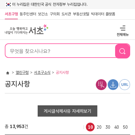
이 누리집은 대한민국 공식 전자정부 누리집입니다.
서초구청
동주민센터
보건소
구의회
도서관
부동산포털
빅데이터 플랫폼
전체메뉴
통
합
검
색
열린구청
서초구소식
공지사항
공지사항
게시글삭제사유 자세히보기
총
13,953
건
10
20
30
40
50