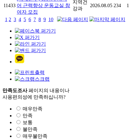
지역건
11433
어 근력향상 운동교실 참
2026.08.05
234
1
강과
여자 모집
1
2
3
4
5
6
7
8
9
10
출력
스크랩
만족도조사
페이지의 내용이나
사용편의성에 만족하십니까?
매우만족
만족
보통
불만족
매우불만족