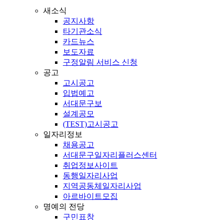
새소식
공지사항
타기관소식
카드뉴스
보도자료
구정알림 서비스 신청
공고
고시공고
입법예고
서대문구보
설계공모
(TEST)고시공고
일자리정보
채용공고
서대문구일자리플러스센터
취업정보사이트
동행일자리사업
지역공동체일자리사업
아르바이트모집
명예의 전당
구민표창