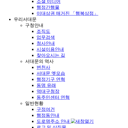
소셜 미디어
행정간행물
이대상권 매거진 「행복상점」
우리서대문
구청안내
조직도
업무검색
청사안내
시설이용안내
찾아오시는 길
서대문의 역사
변천사
서대문 옛모습
행정기구 연혁
동명 유래
역대구청장
동주민센터 연혁
일반현황
구정여건
행정동안내
도로명주소 안내
로고 및 상징물