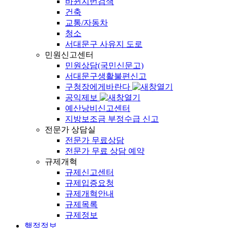
바뀐지번검색
건축
교통/자동차
청소
서대문구 사유지 도로
민원신고센터
민원상담(국민신문고)
서대문구생활불편신고
구청장에게바란다
공익제보
예산낭비신고센터
지방보조금 부정수급 신고
전문가 상담실
전문가 무료상담
전문가 무료 상담 예약
규제개혁
규제신고센터
규제입증요청
규제개혁안내
규제목록
규제정보
행정정보