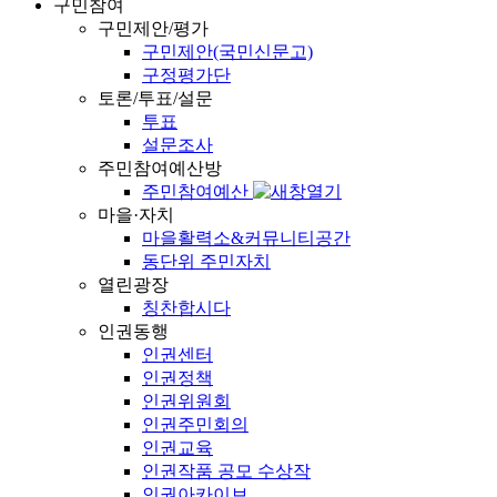
구민참여
구민제안/평가
구민제안(국민신문고)
구정평가단
토론/투표/설문
투표
설문조사
주민참여예산방
주민참여예산
마을·자치
마을활력소&커뮤니티공간
동단위 주민자치
열린광장
칭찬합시다
인권동행
인권센터
인권정책
인권위원회
인권주민회의
인권교육
인권작품 공모 수상작
인권아카이브