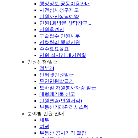
행정정보 공동이용안내
사전심사청구제도
민원사전상담예약
민원1회방문 상담창구...
민원후견인
구술접수 민원사무
전화처리 행정민원
수수료요율표
민원 실시간 대기현황
민원신청/발급
정부24
인터넷민원발급
무인민원발급기
모바일 자원봉사자증 발급
대형폐기물 신고
민원편람(민원서식)
부동산거래관리시스템
분야별 민원 안내
세무
여권
부동산 공시가격 열람