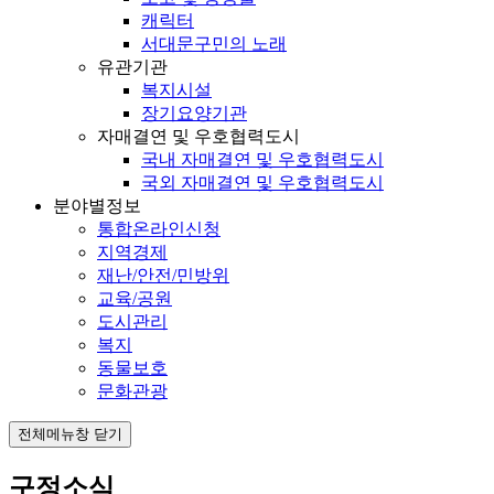
캐릭터
서대문구민의 노래
유관기관
복지시설
장기요양기관
자매결연 및 우호협력도시
국내 자매결연 및 우호협력도시
국외 자매결연 및 우호협력도시
분야별정보
통합온라인신청
지역경제
재난/안전/민방위
교육/공원
도시관리
복지
동물보호
문화관광
전체메뉴창 닫기
구정소식