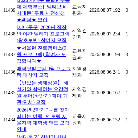
[2026 서대문 독립민주축
제 체험부스] ‘액티브 in
교육지
11439
2026.08.07
192
0
서대문’ 무료 사전신청
원과
★40팀★ 모집
[서대문구] 2026년 직장
지역건
11438
인 야간 달리기 프로그램
2026.08.07
234
1
강과
(왕초보반) 참여자 모집
★서울런 진로캠퍼스(9
교육지
11437
월 프로그램) 참여자 모
2026.08.06
199
3
원과
집합니다★
매력텃밭교실 9월 프로그
지역경
11436
2026.08.06
241
0
램 대상자 모집
제과
【맛있는 생태정원】 해
설가와 함께하는 오감정
지역경
11435
2026.08.06
167
1
원 투어(하반기) 참여 기
제과
관(단체) 모집
2026년 2학기 "나를 찾아
떠나는 여행" 멘토링 서
교육지
11434
2026.08.06
152
1
울지역 대학생 멘토 모집
원과
안내
[서대문구] 하반기 시니