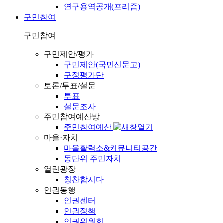
연구용역공개(프리즘)
구민참여
구민참여
구민제안/평가
구민제안(국민신문고)
구정평가단
토론/투표/설문
투표
설문조사
주민참여예산방
주민참여예산
마을·자치
마을활력소&커뮤니티공간
동단위 주민자치
열린광장
칭찬합시다
인권동행
인권센터
인권정책
인권위원회