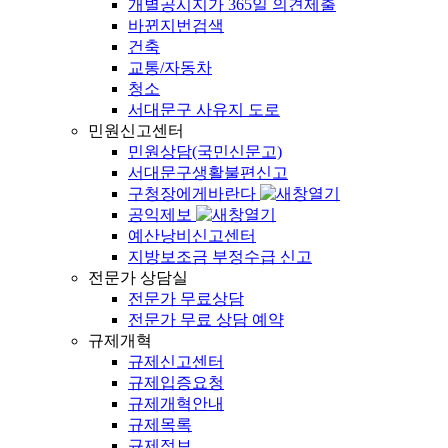
개별공시지가 365일 의견제출
바뀐지번검색
건축
교통/자동차
청소
서대문구 사유지 도로
민원신고센터
민원상담(국민신문고)
서대문구생활불편신고
구청장에게바란다
공익제보
예산낭비신고센터
지방보조금 부정수급 신고
전문가 상담실
전문가 무료상담
전문가 무료 상담 예약
규제개혁
규제신고센터
규제입증요청
규제개혁안내
규제목록
규제정보