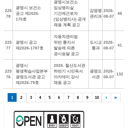
광명시보건소
광명시 보건소
임상병리실
225
감염병
2026-
공고 제2026-
기간제근로자
48
78
관리과
08-07
170호
(임상병리사) 공개
채용 계획 공고
자동차관리법
225
광명시 공고
위반 통지서
도시교
2026-
41
77
제2026-1787호
발송에 따른
통과
08-07
공시송달 공고
광명시
2026. 철산도서관
225
평생학습사업본부
하반기 시민독서
광명도
2026-
132
76
광명도서관 공고
아카데미 강사
서관
08-07
제2026-79호
채용 공고
1
2
3
4
5
6
7
8
9
10