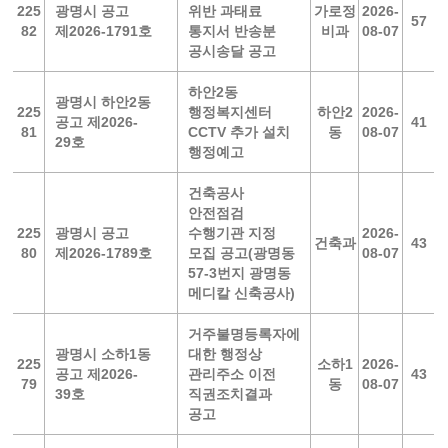
225
광명시 공고
위반 과태료
가로정
2026-
57
82
제2026-1791호
통지서 반송분
비과
08-07
공시송달 공고
하안2동
광명시 하안2동
225
행정복지센터
하안2
2026-
공고 제2026-
41
81
CCTV 추가 설치
동
08-07
29호
행정예고
건축공사
안전점검
225
광명시 공고
수행기관 지정
2026-
건축과
43
80
제2026-1789호
모집 공고(광명동
08-07
57-3번지 광명동
메디칼 신축공사)
거주불명등록자에
광명시 소하1동
대한 행정상
225
소하1
2026-
공고 제2026-
관리주소 이전
43
79
동
08-07
39호
직권조치결과
공고