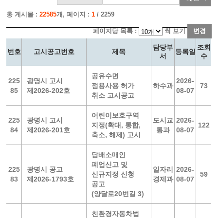
총 게시물 :
22585
개, 페이지 :
1
/ 2259
페이지당 목록 :
씩 보기
변경
담당부
조회
번호
고시공고번호
제목
등록일
서
수
공유수면
225
광명시 고시
2026-
점용사용 허가
하수과
73
85
제2026-202호
08-07
취소 고시공고
어린이보호구역
225
광명시 고시
도시교
2026-
지정(확대, 통합,
122
84
제2026-201호
통과
08-07
축소, 해제) 고시
담배소매인
폐업신고 및
225
광명시 공고
일자리
2026-
신규지정 신청
59
83
제2026-1793호
경제과
08-07
공고
(양달로20번길 3)
친환경자동차법