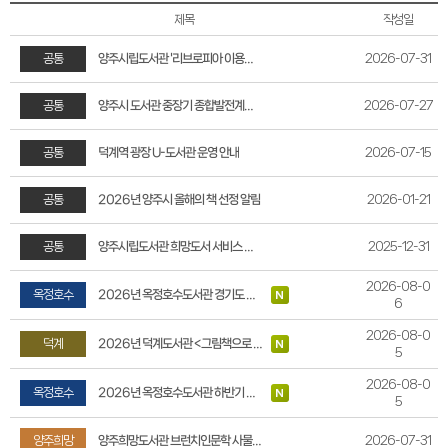
제목
작성일
공통
2026-07-31
양주시립도서관 '리브로피아 이용안내'
공통
2026-07-27
양주시 도서관 중장기 종합발전계획 수립을 위한 이용자 설문조사
공통
2026-07-15
덕계역 광장 U-도서관 운영 안내
공통
2026-01-21
2026년 양주시 올해의 책 선정 알림
공통
2025-12-31
양주시립도서관 희망도서 서비스 변경 안내(2026년 신청분~)
2026-08-0
옥정호수
2026년 옥정호수도서관 경기도 어린이 독서코칭 프로그램 『책 탐정 본부：읽고, 찾고, 연결하라！』 운영 안내
6
2026-08-0
덕계
2026년 덕계도서관 <그림책으로 여는 세계> 운영 안내
5
2026-08-0
옥정호수
2026년 옥정호수도서관 하반기 희망도서 마감 안내
5
양주희망
2026-07-31
양주희망도서관 브런치인문학 사물의 재발견 : 감각을 시로 옮겨오기