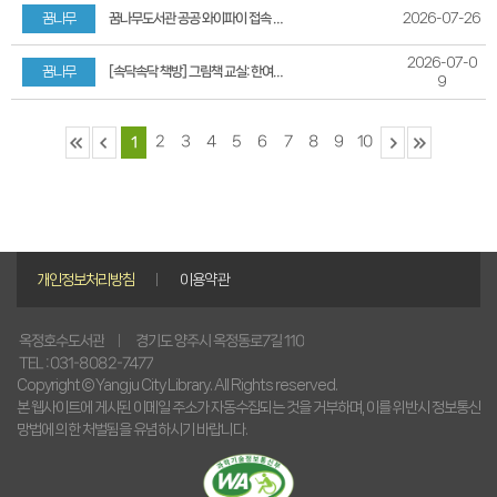
꿈나무
2026-07-26
꿈나무도서관 공공 와이파이 접속 오류 안내
2026-07-0
꿈나무
[속닥속닥 책방] 그림책 교실: 한여름 밤의 초대장 참여자 모집
9
2
3
4
5
6
7
8
9
10
1
개인정보처리방침
이용약관
경기도 양주시 옥정동로7길 110
옥정호수도서관
TEL : 031-8082-7477
Copyright © Yangju City Library. All Rights reserved.
본 웹사이트에 게시된 이메일 주소가 자동수집되는 것을 거부하며, 이를 위반시 정보통신
망법에 의한 처벌됨을 유념하시기 바랍니다.