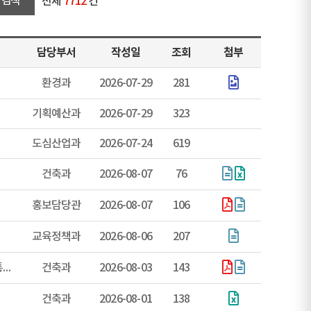
전체
7712
건
담당부서
작성일
조회
첨부
환경과
2026-07-29
281
기획예산과
2026-07-29
323
도심산업과
2026-07-24
619
건축과
2026-08-07
76
홍보담당관
2026-08-07
106
교육정책과
2026-08-06
207
"2026년 장기 미사용승인 건축물 점검"에 따른 건축법 위반사항 시정 통지알림에 따른 공시송달
건축과
2026-08-03
143
건축과
2026-08-01
138