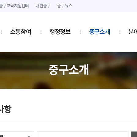
본문 내용 바로가기
주메뉴 바로가기
중구교육지원센터
내편중구
중구뉴스
소통참여
행정정보
중구소개
분
중구소개
사항