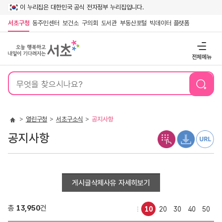
이 누리집은 대한민국 공식 전자정부 누리집입니다.
서초구청
동주민센터
보건소
구의회
도서관
부동산포털
빅데이터 플랫폼
전체메뉴
통
합
검
색
열린구청
서초구소식
공지사항
공지사항
게시글삭제사유 자세히보기
총
13,950
건
10
20
30
40
50