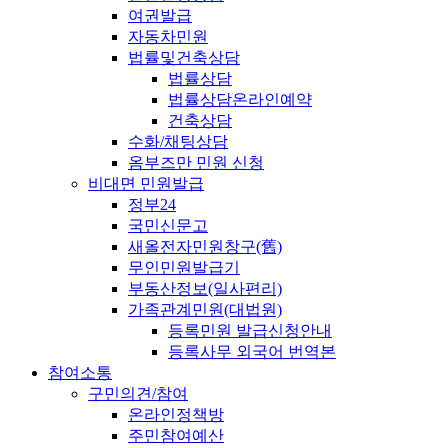
여권발급
자동차민원
법률및건축상담
법률상담
법률상담온라인예약
건축상담
수화/채팅상담
옴부즈만 민원 신청
비대면 민원발급
정부24
국민신문고
새올전자민원창구(舊)
무인민원발급기
부동산정보(일사편리)
가족관계민원(대법원)
등록민원 발급신청안내
등록사무 외국어 번역본
참여소통
구민의견/참여
온라인정책방
주민참여예산