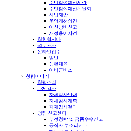
주민참여예산제란
주민참여예산위원회
사업제안
운영개선의견
예산낭비신고
재정용어사전
칭찬합시다
설문조사
온라인접수
일반
생활체육
예비군버스
청렴이야기
청렴소식
자체감사
자체감사안내
자체감사계획
자체감사결과
청렴 신고센터
부정청탁 및 금품수수신고
공직자 부조리신고