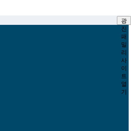
광
진
패
밀
리
사
이
트
열
기