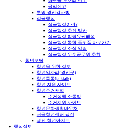
하도급 부조리 신고
공익신고
투명 광진감사방
적극행정
적극행정이란?
적극행정 추진 방안
적극행정 법령유권해석
적극행정 통합 플랫폼 바로가기
적극행정 소식 알림
적극행정 우수공무원 추천
청년포털
청년을 위한 정보
청년일자리(광진구)
청년톡톡(talktalk)
청년 지원 사이트
청년주거포털
주거정책 소통방
주거지원 사이트
청년문화생활바우처
서울청년센터 광진
광진 청년아지트
행정정보