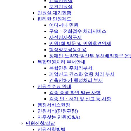
건축민원실
보건민원실
민원실 대기현황
편리한 민원제도
어디서나 민원
구술ㆍ전화접수 처리서비스
사전심사청구제
민원1회 방문 및 민원후견인제
행정정보공동이용
장애인·노약자·임산부 우선배려창구 운
복합민원처리 부서안내
복합민원 주처리부서
폐업신고 간소화 업종 처리 부서
건축인허가 행정처리 부서
민원수수료 안내
각종 증명 확인 발급 사항
각종 인ㆍ허가 및 신고 등 사항
행정서비스헌장
민원서식(민원편람)
자주찾는 민원(Q&A)
민원신청/상담
민원신청방법