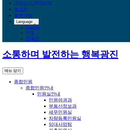
구정소식 문자신청
로그인
회원가입
Language
English
中文
日本語
소통하며 발전하는 행복광진
메뉴 닫기
종합민원
종합민원안내
민원실안내
민원여권과
부동산정보과
세무민원실
차량등록민원실
임대사업팀