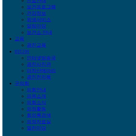
진료안내
보건프로그램
건강정보
위생서비스
알림마당
보건소 안내
교육
광진교육
미디어
인터넷방송국
광진사진관
아차산메아리
광진전자북
구의회
의회안내
의원소개
의회소식
의정활동
회의록검색
의정자료실
열린마당