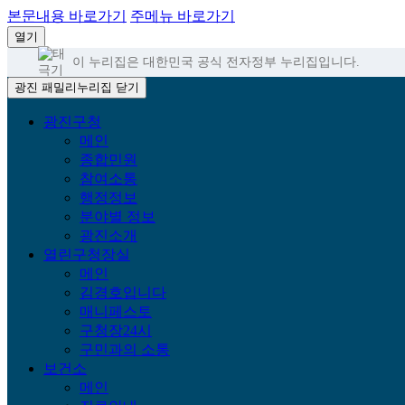
본문내용 바로가기
주메뉴 바로가기
열기
이 누리집은 대한민국 공식 전자정부 누리집입니다.
광진 패밀리누리집 닫기
광진구청
메인
종합민원
참여소통
행정정보
분야별 정보
광진소개
열린구청장실
메인
김경호입니다
매니페스토
구청장24시
구민과의 소통
보건소
메인