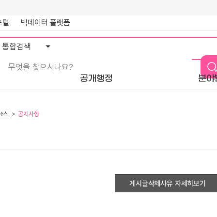
포털
빅데이터 플랫폼
통
합
검
색
공개행정
분야
소식
공지사항
게시글삭제사유 자세히보기