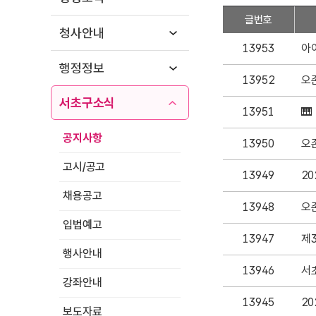
공
글번호
지
청사안내
사
13953
항
행정정보
13952
오존
목
록
서초구소식
13951
🎹
공지사항
13950
오존
고시/공고
13949
채용공고
13948
오존
입법예고
13947
제
행사안내
13946
서
강좌안내
13945
2
보도자료