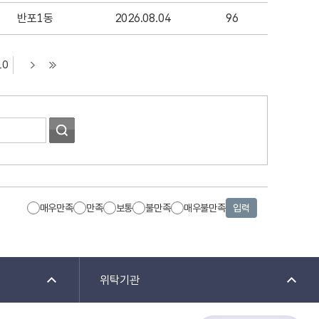
반포1동
2026.08.04
96
10
매우만족
만족
보통
불만족
매우불만족
입력
위탁기관