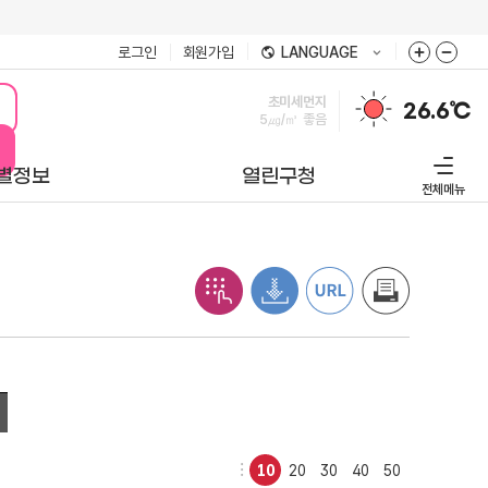
로그인
회원가입
LANGUAGE
미세먼지
26.6℃
8㎍/㎥
좋음
별정보
열린구청
전체메뉴
10
20
30
40
50