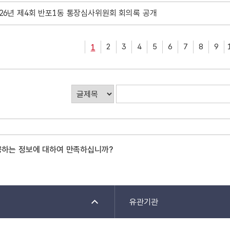
026년 제4회 반포1동 통장심사위원회 회의록 공개
2
3
4
5
6
7
8
9
1
게
시
판
검
색
공하는 정보에 대하여 만족하십니까?
유관기관