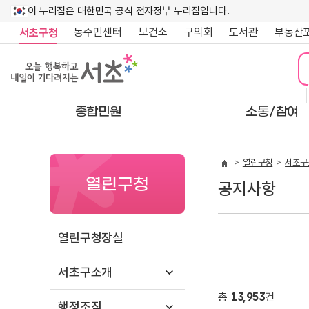
이 누리집은 대한민국 공식 전자정부 누리집입니다.
동주민센터
보건소
구의회
도서관
부동산
서초구청
종합민원
소통/참여
열린구청
서초구
열린구청
공지사항
열린구청장실
서초구소개
총
13,953
건
행정조직