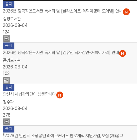
새소식 목록 - 번호,제목,등록부서,등록일,조회수,첨부파일
공지
2026년 당곡작은도서관 독서의 달 [글라스아트-액막이명태 도어벨] 안내
중앙도서관
2026-08-04
124
공지
2026년 당곡작은도서관 독서의 달 [김유진 작가강연-거북이자리] 안내
중앙도서관
2026-08-04
103
공지
안산시 체납관리단이 방문합니다
징수과
2026-08-04
278
공지
「2026년 안산시 소상공인 라이브커머스 판로개척 지원사업」모집 (재)공고