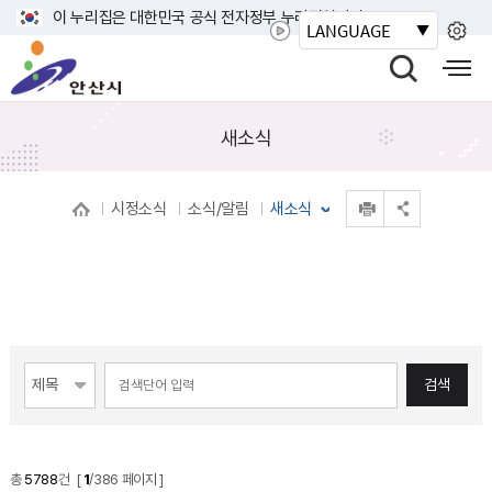
바
이 누리집은 대한민국 공식 전자정부 누리집입니다.
LANGUAGE
로
안
가
산
검
모
기
시
색
바
메
열
일
새소식
뉴
기
사
이
인쇄
시정소식
소식/알림
새소식
트
공유 열기
맵
열
기
게시물 검색
검색
총
5788
건 [
1
/386 페이지 ]
게시물 목록