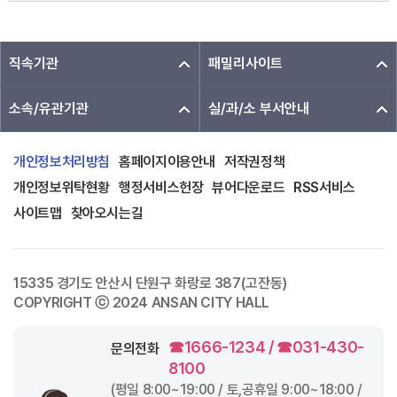
직속기관
패밀리사이트
소속/유관기관
실/과/소 부서안내
개인정보처리방침
홈페이지이용안내
저작권정책
개인정보위탁현황
행정서비스헌장
뷰어다운로드
RSS서비스
사이트맵
찾아오시는길
15335 경기도 안산시 단원구 화랑로 387(고잔동)
COPYRIGHT ⓒ 2024 ANSAN CITY HALL
☎1666-1234 / ☎031-430-
문의전화
8100
(평일
8:00~19:00
/ 토,공휴일
9:00~18:00
/