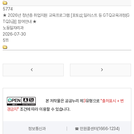
5774
★ 2026년 청년층 취업지원 교육프로그램 [포토샵,일러스트 등 GTQ교육과정(G
TQ3급)] 참여안내 ★
노동일자리과
2026-07-30
511
앞
맨
으
뒤
로
로
본 저작물은 공공누리 제
3
유형으로
"출처표시 + 변
가
가
경금지"
조건에 따라 이용할 수 있습니다.
기
기
정보통신과
☎ 민원콜센터(1666-1234)
담당자 정보